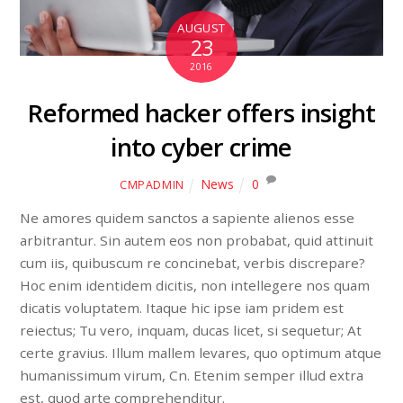
AUGUST
23
2016
Reformed hacker offers insight
into cyber crime
News
0
CMPADMIN
Ne amores quidem sanctos a sapiente alienos esse
arbitrantur. Sin autem eos non probabat, quid attinuit
cum iis, quibuscum re concinebat, verbis discrepare?
Hoc enim identidem dicitis, non intellegere nos quam
dicatis voluptatem. Itaque hic ipse iam pridem est
reiectus; Tu vero, inquam, ducas licet, si sequetur; At
certe gravius. Illum mallem levares, quo optimum atque
humanissimum virum, Cn. Etenim semper illud extra
est, quod arte comprehenditur.