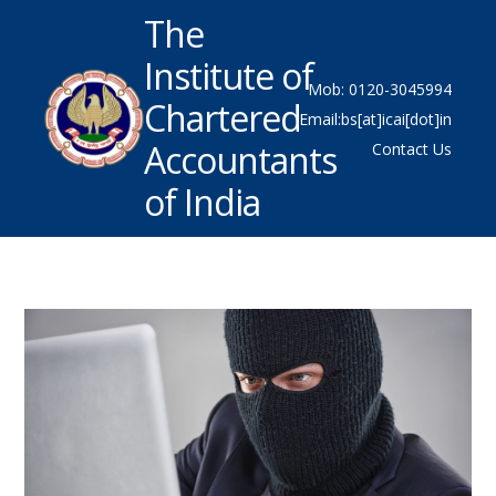
The
Institute of
Mob: 0120-3045994
Chartered
Email:bs[at]icai[dot]in
Accountants
Contact Us
of India