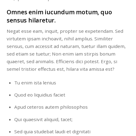
Omnes enim iucundum motum, quo
sensus hilaretur.
Negat esse eam, inquit, propter se expetendam. Sed
virtutem ipsam inchoavit, nihil amplius. Similiter
sensus, cum accessit ad naturam, tuetur illam quidem,
sed etiam se tuetur; Non enim iam stirpis bonum
quaeret, sed animalis. Efficiens dici potest. Ergo, si
semel tristior effectus est, hilara vita amissa est?
Tu enim ista lenius
Quod eo liquidius faciet
Apud ceteros autem philosophos
Qui quaesivit aliquid, tacet;
Sed quia studebat laudi et dignitati