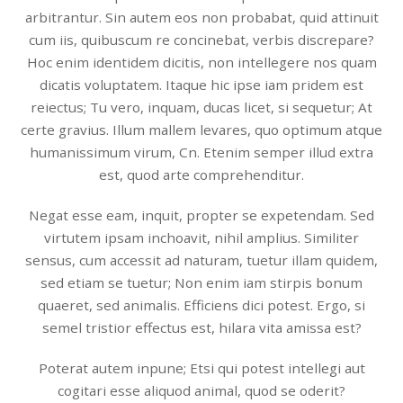
arbitrantur. Sin autem eos non probabat, quid attinuit
cum iis, quibuscum re concinebat, verbis discrepare?
Hoc enim identidem dicitis, non intellegere nos quam
dicatis voluptatem. Itaque hic ipse iam pridem est
reiectus; Tu vero, inquam, ducas licet, si sequetur; At
certe gravius. Illum mallem levares, quo optimum atque
humanissimum virum, Cn. Etenim semper illud extra
est, quod arte comprehenditur.
Negat esse eam, inquit, propter se expetendam. Sed
virtutem ipsam inchoavit, nihil amplius. Similiter
sensus, cum accessit ad naturam, tuetur illam quidem,
sed etiam se tuetur; Non enim iam stirpis bonum
quaeret, sed animalis. Efficiens dici potest. Ergo, si
semel tristior effectus est, hilara vita amissa est?
Poterat autem inpune; Etsi qui potest intellegi aut
cogitari esse aliquod animal, quod se oderit?