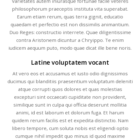
Varietates autem iniurasque fortunae facile veteres
philosophorum praeceptis instituta vita superabat.
Earum etiam rerum, quas terra gignit, educatio
quaedam et perfectio est non dissimilis animantium.
Duo Reges: constructio interrete. Quae diligentissime
contra Aristonem dicuntur a Chryippo. Te enim
iudicem aequum puto, modo quae dicat ille bene noris.
Latine voluptatem vocant
At vero eos et accusamus et iusto odio dignissimos
ducimus qui blanditiis praesentium voluptatum deleniti
atque corrupti quos dolores et quas molestias
excepturi sint occaecati cupiditate non provident,
similique sunt in culpa qui officia deserunt mollitia
animi, id est laborum et dolorum fuga. Et harum
quidem rerum facilis est et expedita distinctio. Nam
libero tempore, cum soluta nobis est eligendi optio
cumque nihil impedit quo minus id quod maxime