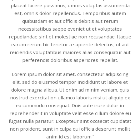
placeat facere possimus, omnis voluptas assumenda
est, omnis dolor repellendus. Temporibus autem
quibusdam et aut officiis debitis aut rerum
necessitatibus saepe eveniet ut et voluptates
repudiandae sint et molestiae non recusandae. Itaque
earum rerum hic tenetur a sapiente delectus, ut aut
reiciendis voluptatibus maiores alias consequatur aut
perferendis doloribus asperiores repellat.
Lorem ipsum dolor sit amet, consectetur adipiscing
elit, sed do eiusmod tempor incididunt ut labore et
dolore magna aliqua. Ut enim ad minim veniam, quis
nostrud exercitation ullamco laboris nisi ut aliquip ex
ea commodo consequat. Duis aute irure dolor in
reprehenderit in voluptate velit esse cillum dolore eu
fugiat nulla pariatur. Excepteur sint occaecat cupidatat
non proident, sunt in culpa qui officia deserunt mollit
anim id est laborum.”