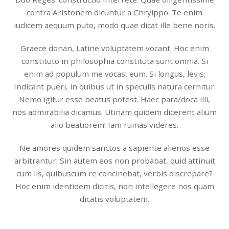
contra Aristonem dicuntur a Chryippo. Te enim
iudicem aequum puto, modo quae dicat ille bene noris.
Graece donan, Latine voluptatem vocant. Hoc enim
constituto in philosophia constituta sunt omnia. Si
enim ad populum me vocas, eum. Si longus, levis;
Indicant pueri, in quibus ut in speculis natura cernitur.
Nemo igitur esse beatus potest. Haec para/doca illi,
nos admirabilia dicamus. Utinam quidem dicerent alium
alio beatiorem! Iam ruinas videres.
Ne amores quidem sanctos a sapiente alienos esse
arbitrantur. Sin autem eos non probabat, quid attinuit
cum iis, quibuscum re concinebat, verbis discrepare?
Hoc enim identidem dicitis, non intellegere nos quam
dicatis voluptatem.