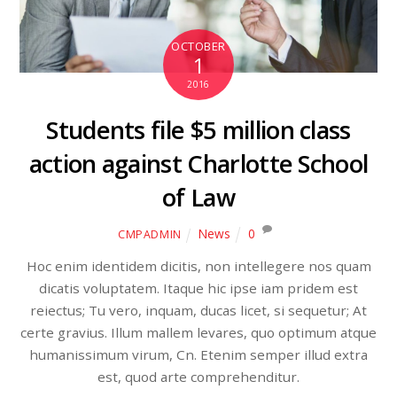
OCTOBER
1
2016
Students file $5 million class
action against Charlotte School
of Law
News
0
CMPADMIN
Hoc enim identidem dicitis, non intellegere nos quam
dicatis voluptatem. Itaque hic ipse iam pridem est
reiectus; Tu vero, inquam, ducas licet, si sequetur; At
certe gravius. Illum mallem levares, quo optimum atque
humanissimum virum, Cn. Etenim semper illud extra
est, quod arte comprehenditur.