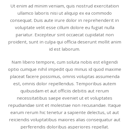
Ut enim ad minim veniam, quis nostrud exercitation
ullamco laboris nisi ut aliquip ex ea commodo
consequat. Duis aute irure dolor in reprehenderit in
voluptate velit esse cillum dolore eu fugiat nulla
pariatur. Excepteur sint occaecat cupidatat non
proident, sunt in culpa qui officia deserunt mollit anim
id est laborum.
Nam libero tempore, cum soluta nobis est eligendi
optio cumque nihil impedit quo minus id quod maxime
placeat facere possimus, omnis voluptas assumenda
est, omnis dolor repellendus. Temporibus autem
quibusdam et aut officiis debitis aut rerum
necessitatibus saepe eveniet ut et voluptates
repudiandae sint et molestiae non recusandae. Itaque
earum rerum hic tenetur a sapiente delectus, ut aut
reiciendis voluptatibus maiores alias consequatur aut
perferendis doloribus asperiores repellat.