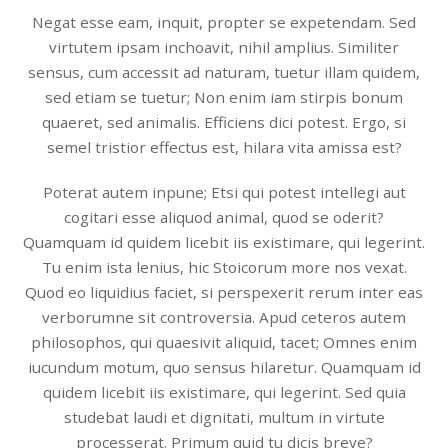
Negat esse eam, inquit, propter se expetendam. Sed
virtutem ipsam inchoavit, nihil amplius. Similiter
sensus, cum accessit ad naturam, tuetur illam quidem,
sed etiam se tuetur; Non enim iam stirpis bonum
quaeret, sed animalis. Efficiens dici potest. Ergo, si
semel tristior effectus est, hilara vita amissa est?
Poterat autem inpune; Etsi qui potest intellegi aut
cogitari esse aliquod animal, quod se oderit?
Quamquam id quidem licebit iis existimare, qui legerint.
Tu enim ista lenius, hic Stoicorum more nos vexat.
Quod eo liquidius faciet, si perspexerit rerum inter eas
verborumne sit controversia. Apud ceteros autem
philosophos, qui quaesivit aliquid, tacet; Omnes enim
iucundum motum, quo sensus hilaretur. Quamquam id
quidem licebit iis existimare, qui legerint. Sed quia
studebat laudi et dignitati, multum in virtute
processerat. Primum quid tu dicis breve?