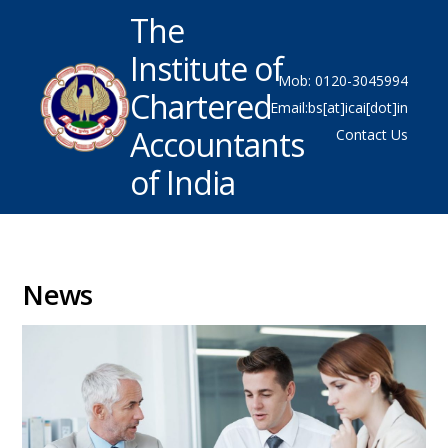
The
Institute of
Mob: 0120-3045994
Chartered
Email:bs[at]icai[dot]in
Accountants
Contact Us
of India
News