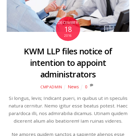
DECEMBER
18
2016
KWM LLP files notice of
intention to appoint
administrators
News
0
CMPADMIN
Si longus, levis; Indicant pueri, in quibus ut in speculis
natura cernitur. Nemo igitur esse beatus potest. Haec
para/doca illi, nos admirabilia dicamus. Utinam quidem
dicerent alium alio beatiorem! Iam ruinas videres.
Ne amores quidem sanctos a sapiente alienos esse