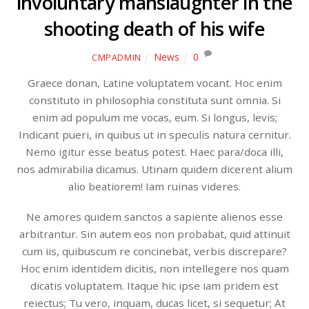
involuntary manslaughter in the
shooting death of his wife
News
0
CMPADMIN
Graece donan, Latine voluptatem vocant. Hoc enim
constituto in philosophia constituta sunt omnia. Si
enim ad populum me vocas, eum. Si longus, levis;
Indicant pueri, in quibus ut in speculis natura cernitur.
Nemo igitur esse beatus potest. Haec para/doca illi,
nos admirabilia dicamus. Utinam quidem dicerent alium
alio beatiorem! Iam ruinas videres.
Ne amores quidem sanctos a sapiente alienos esse
arbitrantur. Sin autem eos non probabat, quid attinuit
cum iis, quibuscum re concinebat, verbis discrepare?
Hoc enim identidem dicitis, non intellegere nos quam
dicatis voluptatem. Itaque hic ipse iam pridem est
reiectus; Tu vero, inquam, ducas licet, si sequetur; At