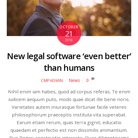
OCTOBER
21
2016
New legal software ‘even better’
than humans
News
0
CMPADMIN
Nihil enim iam habes, quod ad corpus referas; Te enim
iudicem aequum puto, modo quae dicat ille bene noris.
Varietates autem iniurasque fortunae facile veteres
philosophorum praeceptis instituta vita superabat.
Earum etiam rerum, quas terra gignit, educatio
quaedam et perfectio est non dissimilis animantium.
Duo Reges: constructio interrete. Quae diligentissime