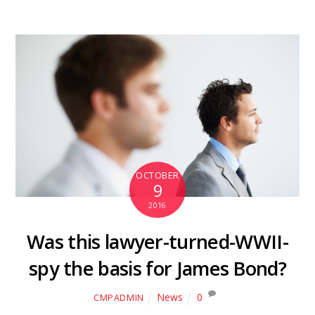
OCTOBER
9
2016
Was this lawyer-turned-WWII-
spy the basis for James Bond?
News
0
CMPADMIN