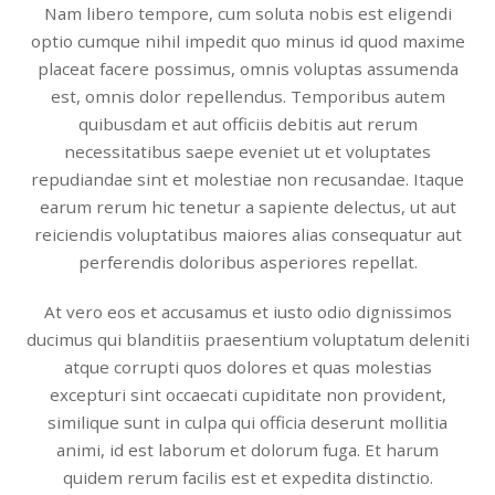
Nam libero tempore, cum soluta nobis est eligendi
optio cumque nihil impedit quo minus id quod maxime
placeat facere possimus, omnis voluptas assumenda
est, omnis dolor repellendus. Temporibus autem
quibusdam et aut officiis debitis aut rerum
necessitatibus saepe eveniet ut et voluptates
repudiandae sint et molestiae non recusandae. Itaque
earum rerum hic tenetur a sapiente delectus, ut aut
reiciendis voluptatibus maiores alias consequatur aut
perferendis doloribus asperiores repellat.
At vero eos et accusamus et iusto odio dignissimos
ducimus qui blanditiis praesentium voluptatum deleniti
atque corrupti quos dolores et quas molestias
excepturi sint occaecati cupiditate non provident,
similique sunt in culpa qui officia deserunt mollitia
animi, id est laborum et dolorum fuga. Et harum
quidem rerum facilis est et expedita distinctio.