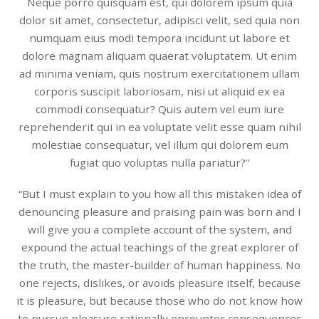
Neque porro quisquam est, qui dolorem ipsum quia
dolor sit amet, consectetur, adipisci velit, sed quia non
numquam eius modi tempora incidunt ut labore et
dolore magnam aliquam quaerat voluptatem. Ut enim
ad minima veniam, quis nostrum exercitationem ullam
corporis suscipit laboriosam, nisi ut aliquid ex ea
commodi consequatur? Quis autem vel eum iure
reprehenderit qui in ea voluptate velit esse quam nihil
molestiae consequatur, vel illum qui dolorem eum
fugiat quo voluptas nulla pariatur?”
“But I must explain to you how all this mistaken idea of
denouncing pleasure and praising pain was born and I
will give you a complete account of the system, and
expound the actual teachings of the great explorer of
the truth, the master-builder of human happiness. No
one rejects, dislikes, or avoids pleasure itself, because
it is pleasure, but because those who do not know how
to pursue pleasure rationally encounter consequences