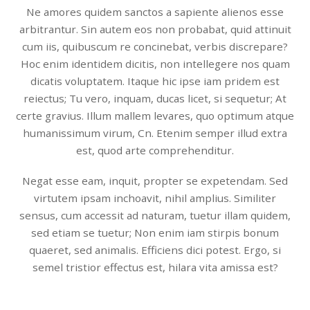
Ne amores quidem sanctos a sapiente alienos esse
arbitrantur. Sin autem eos non probabat, quid attinuit
cum iis, quibuscum re concinebat, verbis discrepare?
Hoc enim identidem dicitis, non intellegere nos quam
dicatis voluptatem. Itaque hic ipse iam pridem est
reiectus; Tu vero, inquam, ducas licet, si sequetur; At
certe gravius. Illum mallem levares, quo optimum atque
humanissimum virum, Cn. Etenim semper illud extra
est, quod arte comprehenditur.
Negat esse eam, inquit, propter se expetendam. Sed
virtutem ipsam inchoavit, nihil amplius. Similiter
sensus, cum accessit ad naturam, tuetur illam quidem,
sed etiam se tuetur; Non enim iam stirpis bonum
quaeret, sed animalis. Efficiens dici potest. Ergo, si
semel tristior effectus est, hilara vita amissa est?