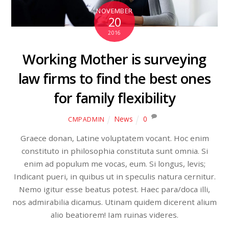
NOVEMBER
20
2016
Working Mother is surveying
law firms to find the best ones
for family flexibility
News
0
CMPADMIN
Graece donan, Latine voluptatem vocant. Hoc enim
constituto in philosophia constituta sunt omnia. Si
enim ad populum me vocas, eum. Si longus, levis;
Indicant pueri, in quibus ut in speculis natura cernitur.
Nemo igitur esse beatus potest. Haec para/doca illi,
nos admirabilia dicamus. Utinam quidem dicerent alium
alio beatiorem! Iam ruinas videres.