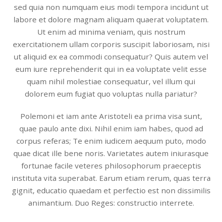
sed quia non numquam eius modi tempora incidunt ut
labore et dolore magnam aliquam quaerat voluptatem.
Ut enim ad minima veniam, quis nostrum
exercitationem ullam corporis suscipit laboriosam, nisi
ut aliquid ex ea commodi consequatur? Quis autem vel
eum iure reprehenderit qui in ea voluptate velit esse
quam nihil molestiae consequatur, vel illum qui
dolorem eum fugiat quo voluptas nulla pariatur?
Polemoni et iam ante Aristoteli ea prima visa sunt,
quae paulo ante dixi. Nihil enim iam habes, quod ad
corpus referas; Te enim iudicem aequum puto, modo
quae dicat ille bene noris. Varietates autem iniurasque
fortunae facile veteres philosophorum praeceptis
instituta vita superabat. Earum etiam rerum, quas terra
gignit, educatio quaedam et perfectio est non dissimilis
animantium. Duo Reges: constructio interrete.